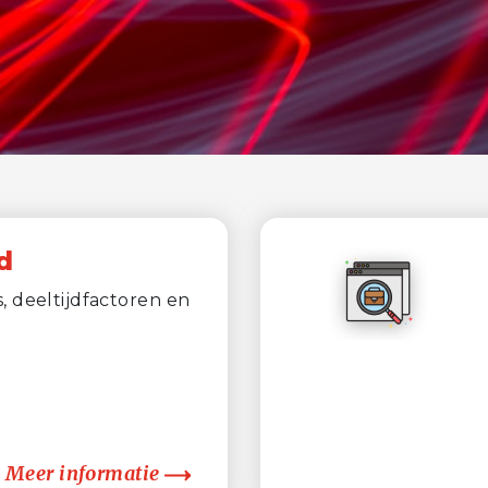
d
 deeltijdfactoren en
Meer informatie