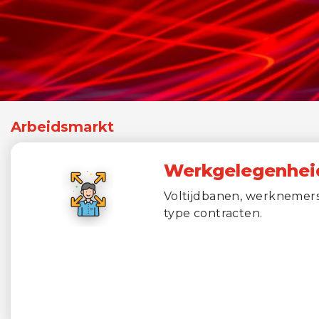
Arbeidsmarkt
Werkgelegenhei
Voltijdbanen, werknemers,
type contracten.