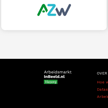
Bezoek hier AZWinfo voor meer informatie
over het kennisprogramma over de
arbeidsmarkt van zorg en welzijn.
OVER
Hoe w
Datas
Arbei