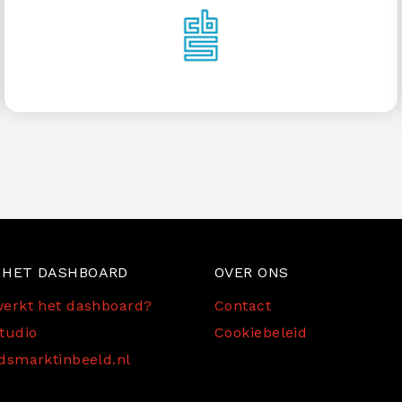
Bezoek hier AZW Statline, de databron voor
veel grafieken in ArbeidsmarktInBeeld
 HET DASHBOARD
OVER ONS
erkt het dashboard?
Contact
tudio
Cookiebeleid
dsmarktinbeeld.nl