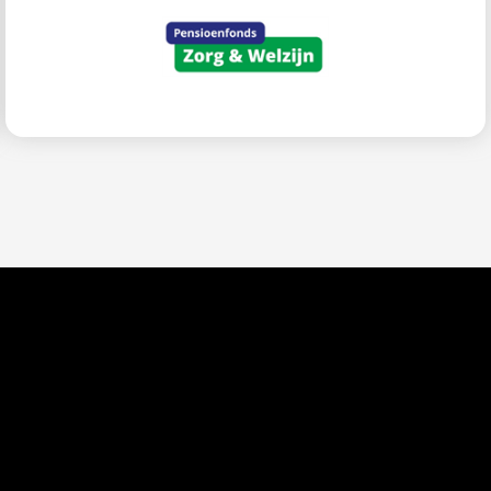
Benchmark gratis in HR-dataportaal: vergelijk
eigen data met andere organisaties