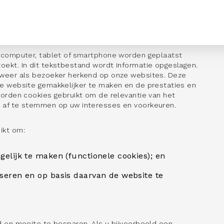
w computer, tablet of smartphone worden geplaatst
ekt. In dit tekstbestand wordt informatie opgeslagen.
 weer als bezoeker herkend op onze websites. Deze
de website gemakkelijker te maken en de prestaties en
worden cookies gebruikt om de relevantie van het
 af te stemmen op uw interesses en voorkeuren.
ikt om:
gelijk te maken (functionele cookies); en
yseren en op basis daarvan de website te
d en moeite te besparen. Als u bijvoorbeeld een