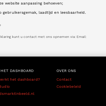
ze website aanpassing behoeven;
p gebruikersgemak, laadtijd en leesbaarheid.
p
klaring kunt u contact met ons opnemen via: Email:
 HET DASHBOARD
OVER ONS
erkt het dashboard?
Contact
tudio
Cookiebeleid
dsmarktinbeeld.nl