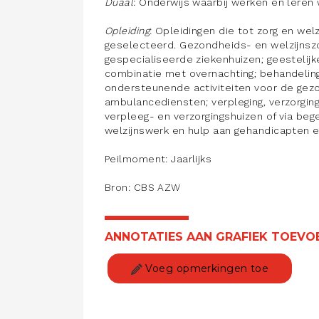
Duaal
: Onderwijs waarbij werken en lere
Opleiding
: Opleidingen die tot zorg en we
geselecteerd. Gezondheids- en welzijnsz
gespecialiseerde ziekenhuizen; geestelijk
combinatie met overnachting; behandelin
ondersteunende activiteiten voor de gezo
ambulancediensten; verpleging, verzorging
verpleeg- en verzorgingshuizen of via bege
welzijnswerk en hulp aan gehandicapten e
Peilmoment: Jaarlijks
Bron: CBS AZW
ANNOTATIES AAN GRAFIEK TOEVO
Voeg opmerkingen toe