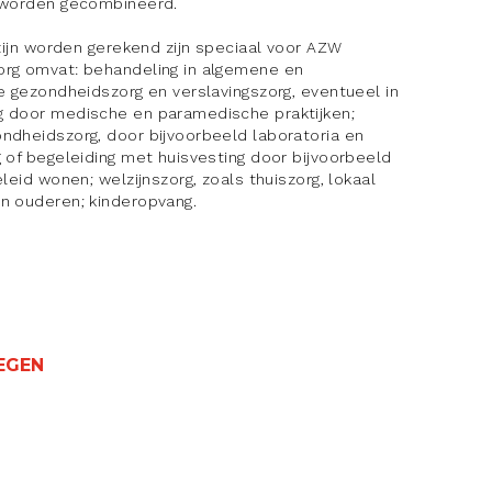
n worden gecombineerd.
lzijn worden gerekend zijn speciaal voor AZW
org omvat: behandeling in algemene en
e gezondheidszorg en verslavingszorg, eventueel in
g door medische en paramedische praktijken;
ndheidszorg, door bijvoorbeeld laboratoria en
 of begeleiding met huisvesting door bijvoorbeeld
leid wonen; welzijnszorg, zoals thuiszorg, lokaal
n ouderen; kinderopvang.
EGEN